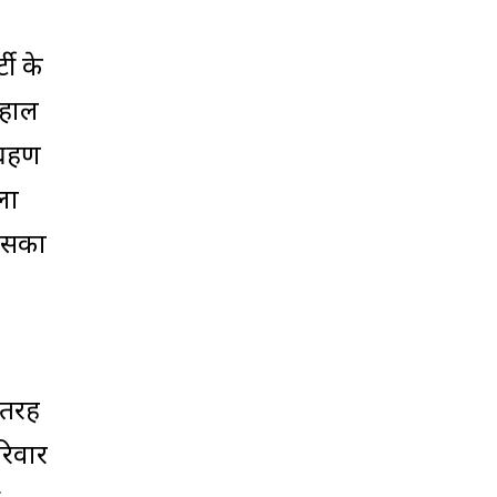
टी के
 हाल
्रहण
ला
जिसका
 तरह
रिवार