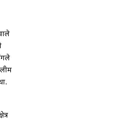
वाले
ी
ंगले
सलीम
था.
त्र