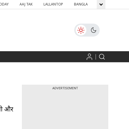
TODAY
AAJ TAK
LALLANTOP
BANGLA
GNTTV
ICH
ADVERTISEMENT
िसी और