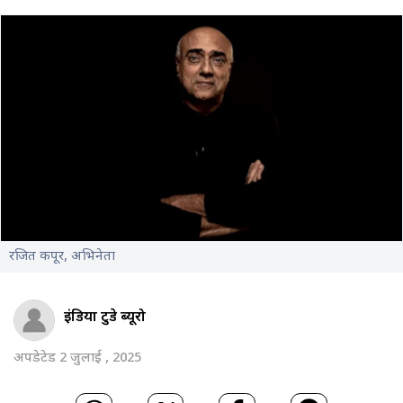
रजित कपूर, अभिनेता
इंडिया टुडे ब्यूरो
अपडेटेड 2 जुलाई , 2025