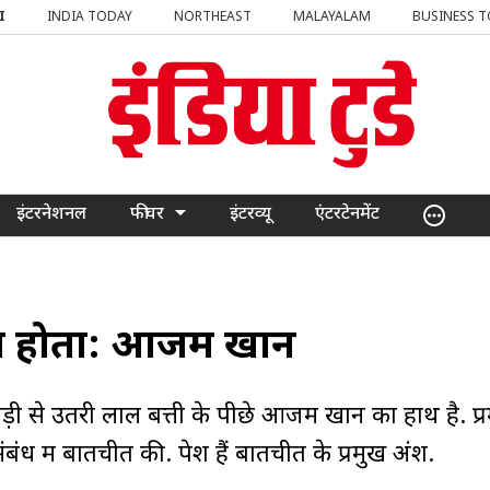
I
INDIA TODAY
NORTHEAST
MALAYALAM
BUSINESS 
इंटरनेशनल
फीचर
इंटरव्यू
एंटरटेनमेंट
ं तय होता: आजम खान
गाड़ी से उतरी लाल बत्ती के पीछे आजम खान का हाथ है. प्
ध में बातचीत की. पेश हैं बातचीत के प्रमुख अंश.