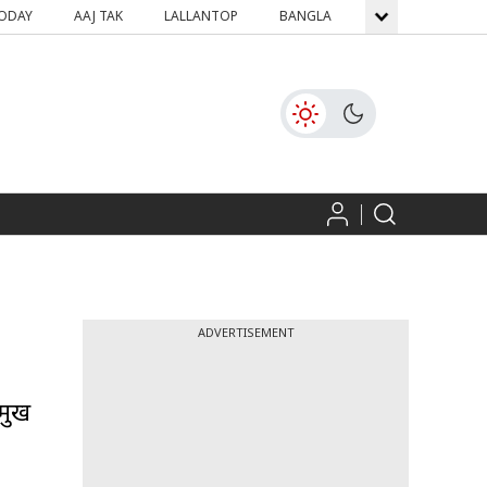
TODAY
AAJ TAK
LALLANTOP
BANGLA
GNTTV
ICH
ADVERTISEMENT
रमुख