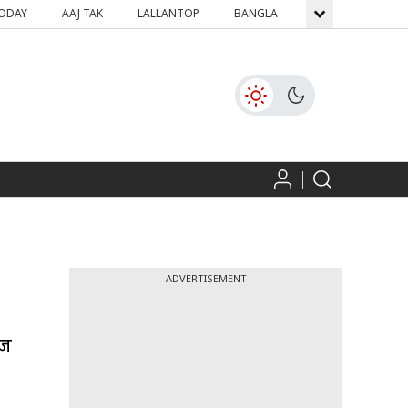
TODAY
AAJ TAK
LALLANTOP
BANGLA
GNTTV
ICH
ADVERTISEMENT
ोज