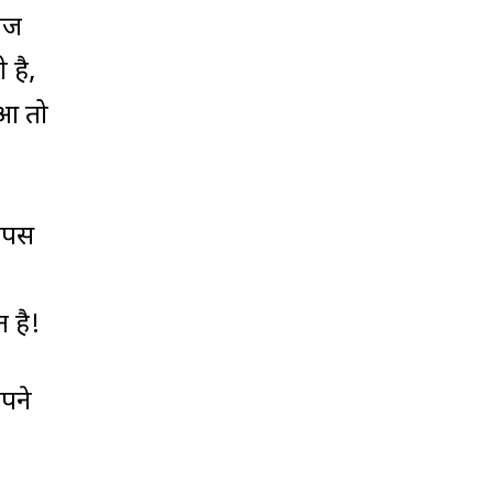
नोज
 है,
ुआ तो
वापस
 है!
पने