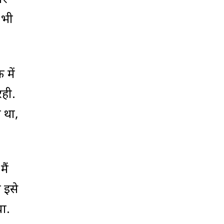
रे
 भी
 में
रही.
 था,
ैं
 इसे
चा.