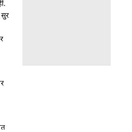
ीं.
 सुर
कर
ार
ेत