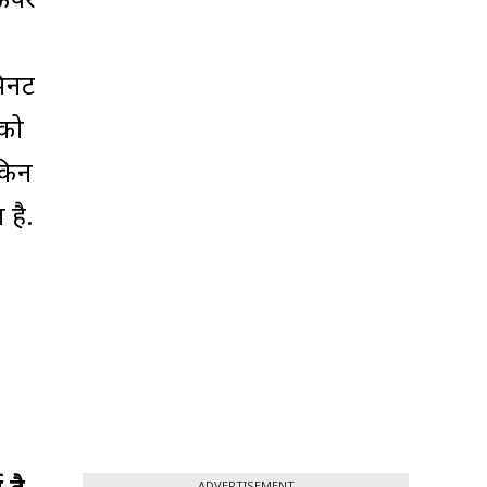
 ऊपर
मिनट
 को
ेकिन
है.
ADVERTISEMENT