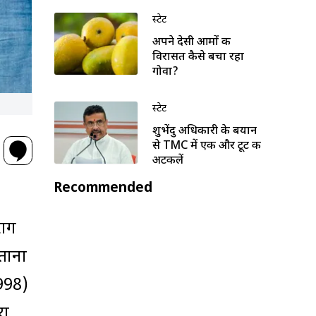
स्टेट
अपने देसी आमों की
विरासत कैसे बचा रहा
गोवा?
स्टेट
शुभेंदु अधिकारी के बयान
से TMC में एक और टूट की
अटकलें
Recommended
राग
बताना
1998)
रा