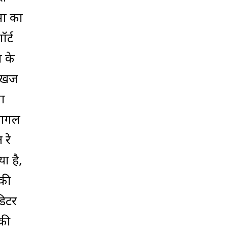
मा का
र्ट
 के
र्जी
वा
 पागल
 रे
ा है,
 की
डिटर
 की