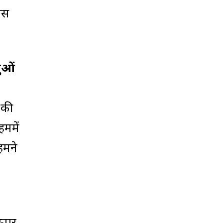
िस
लुओं
 की
हममें
हमने