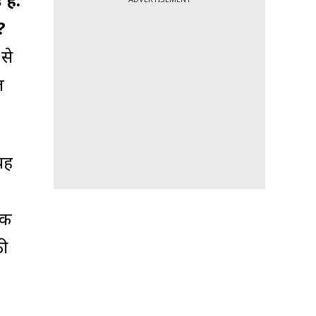
 है.
?
 से
ल
यह
िक
ठी