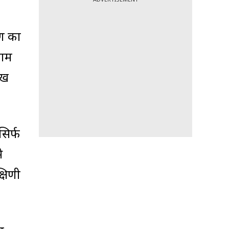
ण का
नाम
मुख
िर्फ
े
्षिणी