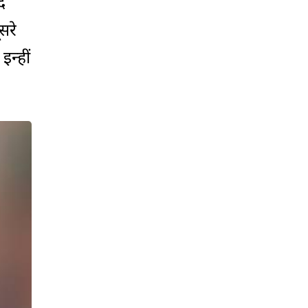
द
सरे
न्हीं