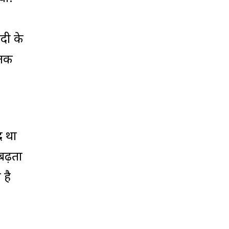
दी के
 तक
द था
बढ़ता
 है