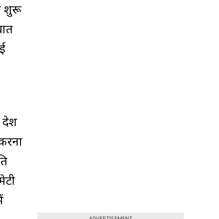
क शुरू
बात
कई
 देश
 करना
ति
मेटी
ं
ADVERTISEMENT