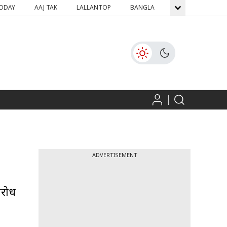
TODAY
AAJ TAK
LALLANTOP
BANGLA
GNTTV
ICH
ADVERTISEMENT
िरोध