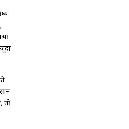
ष्य
,
कसभा
जूदा
को
आसान
, तो