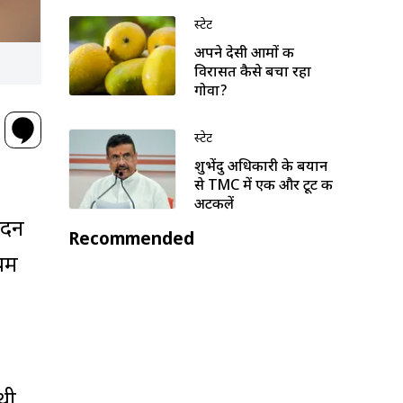
स्टेट
अपने देसी आमों की
विरासत कैसे बचा रहा
गोवा?
स्टेट
शुभेंदु अधिकारी के बयान
से TMC में एक और टूट की
अटकलें
सदन
Recommended
ियम
थी.