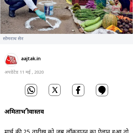
सोमनाथ सेन
aajtak.in
अपडेटेड 11 मई , 2020
अमिताभ श्रीवास्तव
मार्च की 25 तारीख को जब लॉकडाउन का ऐलान हुआ तो