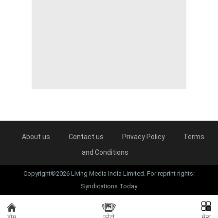
About us
Contact us
Privacy Policy
Terms
and Conditions
Copyright©2026 Living Media India Limited. For reprint rights:
Syndications Today
होम
फोटो
मेन्यू