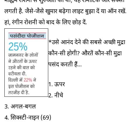
मद्धिम रोशनी से शुरुआत की थी; यह रोमांटिक और सेक्सी
लगती है. जैसे-जैसे खुमार बढ़ेगा लाइट बुझा दें या ऑन रखें.
हां, रंगीन रोशनी को बाद के लिए छोड़ दें.
*उसे आनंद देने की सबसे अच्छी मुद्रा
कौन-सी होगी? औरतें कौन-सी मुद्रा
पसंद करती हैं...
1. ऊपर
2. नीचे
3. अगल-बगल
4. सिक्स्टी-नाइन (69)