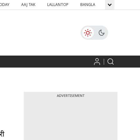
TODAY
AAJ TAK
LALLANTOP
BANGLA
GNTTV
ICH
ADVERTISEMENT
री