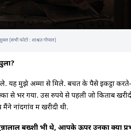
 शुक्ल (सभी फोटो : शाश्वत गोपाल)
घुला?
ले. यह मुझे अम्मा से मिले. बचत के पैसे इकट्ठा करते
सिक्कों से भर गया. उस रुपये से पहली जो किताब खरी
ैंने नांदगांव में खरीदी थी.
 पुन्नालाल बख्शी भी थे, आपके ऊपर उनका क्या प्