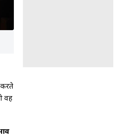
-करते
दी वह
रभाव