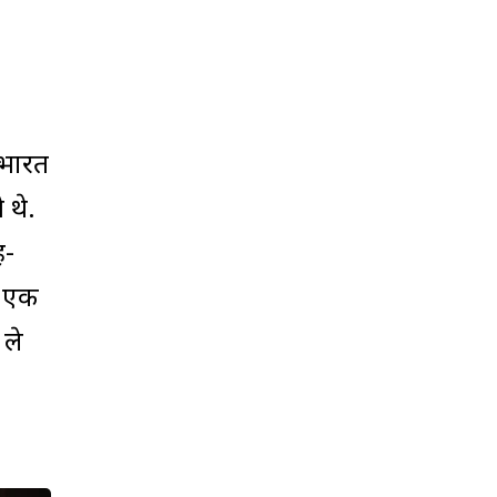
 भारत
 थे.
ह-
े एक
 ले