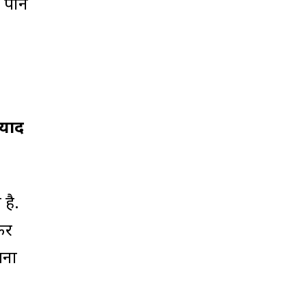
 पाने
 याद
 है.
कर
पना