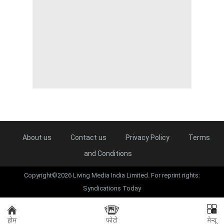
About us
Contact us
Privacy Policy
Terms
and Conditions
Copyright©2026 Living Media India Limited. For reprint rights:
Syndications Today
होम
फोटो
मेन्यू