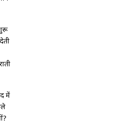
ुरू
देती
राती
 में
ाले
ों?