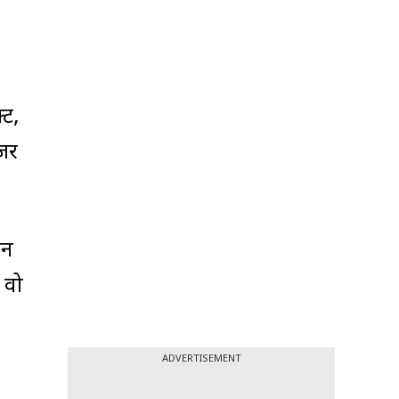
्ट,
जर
िन
 वो
ADVERTISEMENT