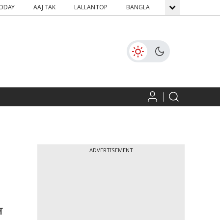
TODAY
AAJ TAK
LALLANTOP
BANGLA
GNTTV
ICH
ADVERTISEMENT
न