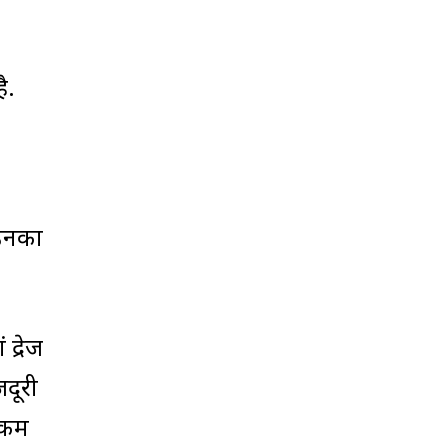
ै.
 उनका
द्रेज
जदूरी
च कम