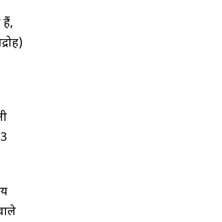
ैं,
्रोह)
नी
33
ीय
वाले