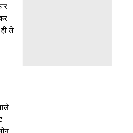
कार
ाकर
ही ले
वाले
ट
लोन