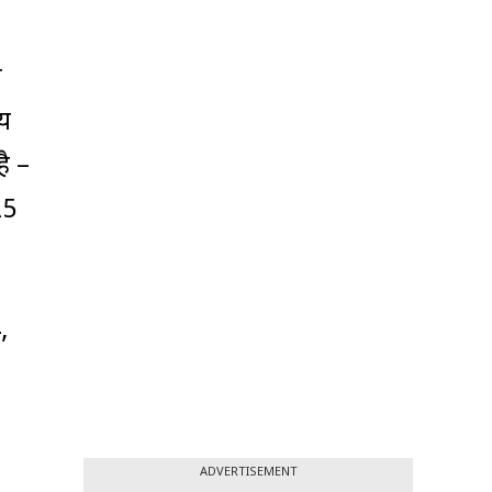
े
ीय
ै –
25
,
ADVERTISEMENT