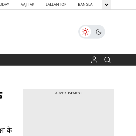
TODAY
AAJ TAK
LALLANTOP
BANGLA
GNTTV
ICH
े
ADVERTISEMENT
षा के