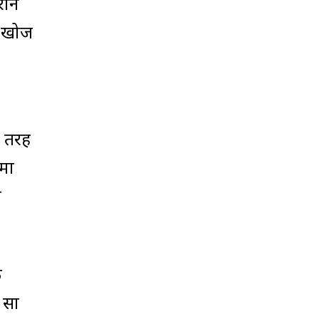
रान
ी खोज
ी तरह
रमा
े
ी
 सा